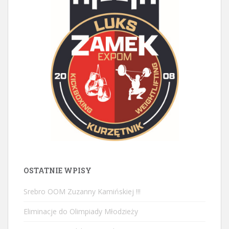
OSTATNIE WPISY
Srebro OOM Zuzanny Kamińskiej !!!
Eliminacje do Olimpiady Młodzieży