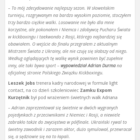
– To mój zdecydowanie najlepszy sezon. W słoweńskim
turnieju, rozgrywanym na bardzo wysokim poziomie, stoczyłem
trzy bardzo ciężkie walki. Losowanie nie było dla mnie
korzystne, ale pokonałem i Niemca i zdobywcę Pucharu Świata
w kickboxingu i taekwondo z Rosji, którego najbardziej się
obawiałem. O wejście do finału przegrałem z aktualnym
Mistrzem Świata z Ukrainy, ale nie czuję się słabszy od niego.
Według oglądających tę walkę wynik powinien być zupełnie
inny, ale taki bywa sport –
wypowiedział Adrian Durma
na
oficjalnej stronie Polskiego Związku Kickboxingu.
Leszek Jobs
trenera kadry narodowej w formule light
contact, na co dzień szkoleniowiec
Zamku Expom
Kurzętnik
był pod wrażeniem świetnych walk Adriana
– Adrian zaprezentował się świetnie w dwóch wygranych
pojedynkach z przeciwnikami z Niemiec i Rosji, a niewiele
zabrakło także do zwycięstwa w półfinale. Ukraiński rywal to
świetny zawodnik i zarazem aktor, dużo symulował, przewracał
się, a sędziowie się na to łapali.