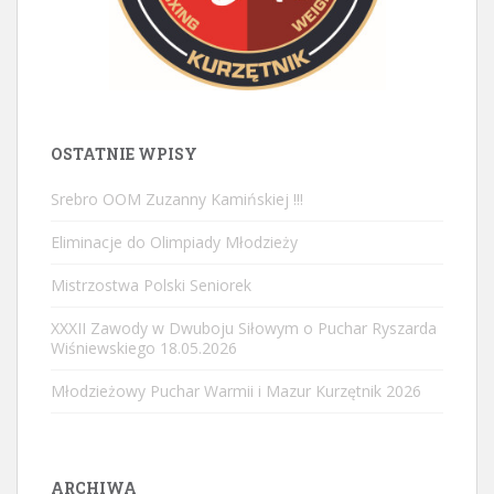
OSTATNIE WPISY
Srebro OOM Zuzanny Kamińskiej !!!
Eliminacje do Olimpiady Młodzieży
Mistrzostwa Polski Seniorek
XXXII Zawody w Dwuboju Siłowym o Puchar Ryszarda
Wiśniewskiego 18.05.2026
Młodzieżowy Puchar Warmii i Mazur Kurzętnik 2026
ARCHIWA