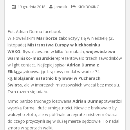
19 grudnia 2018
Janosik
KICKBOXING
Fot. Adrian Durma facebook
W słoweńskim
Mariborze
zakończyły się w niedzielę (25
listopada)
Mistrzostwa Europy w kickboxinku
WAKO.
Rywalizowano w kilku formułach,
województwo
warmińsko-mazurskie
reprezentowało trzech zawodników
w light contact. Najlepiej spisał
Adrian Durma z
Elbląga,
zdobywając brązowy medal w wadze 74
kg.
Elblążanin ostatnio brylował w Pucharach
Świata,
ale w imprezach mistrzowskich wracał bez medalu.
Tym razem się udało.
Mimo bardzo trudnego losowania
Adrian Durma
potwierdził
wysoką formę i duże umiejętności. Niewiele brakowało by
walczył o złoto, ale w półfinale przegrał z mistrzem świata
do czego przyczynili się w dużej mierze sędziowie. To nadal
zmora w sportach walki.