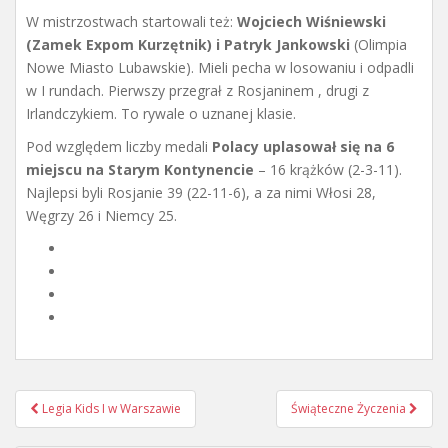
W mistrzostwach startowali też:
Wojciech Wiśniewski
(Zamek Expom Kurzętnik) i Patryk Jankowski
(Olimpia
Nowe Miasto Lubawskie). Mieli pecha w losowaniu i odpadli
w I rundach. Pierwszy przegrał z Rosjaninem , drugi z
Irlandczykiem. To rywale o uznanej klasie.
Pod względem liczby medali
Polacy uplasował się na 6
miejscu na Starym Kontynencie
– 16 krążków (2-3-11).
Najlepsi byli Rosjanie 39 (22-11-6), a za nimi Włosi 28,
Węgrzy 26 i Niemcy 25.
Nawigacja
Legia Kids I w Warszawie
Świąteczne Życzenia
postu