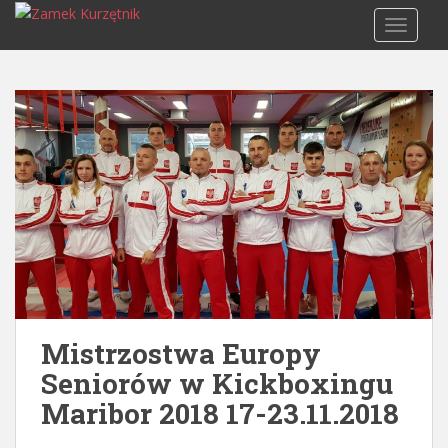
S
TOGGLE
k
i
p
t
o
m
a
i
n
c
o
n
t
e
Mistrzostwa Europy
n
Seniorów w Kickboxingu
t
Maribor 2018 17-23.11.2018