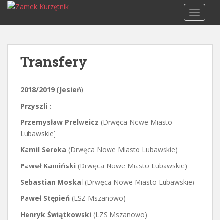
S
TOGGLE
k
i
p
t
Transfery
o
m
a
2018/2019 (Jesień)
i
Przyszli :
n
c
Przemysław Prelweicz
(Drwęca Nowe Miasto
o
Lubawskie)
n
Kamil Seroka
(Drwęca Nowe Miasto Lubawskie)
t
e
Paweł Kamiński
(Drwęca Nowe Miasto Lubawskie)
n
Sebastian Moskal
(Drwęca Nowe Miasto Lubawskie)
t
Paweł Stępień
(LSZ Mszanowo)
Henryk Świątkowski
(LZS Mszanowo)