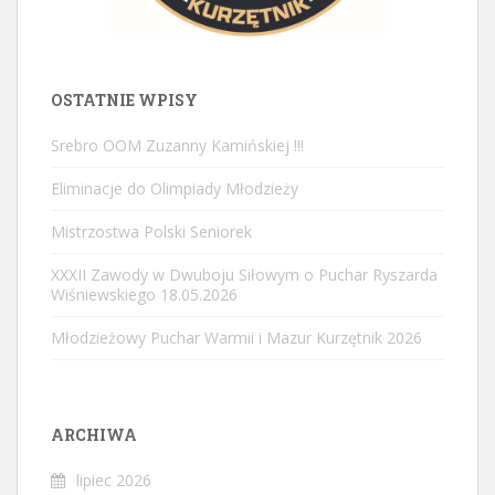
OSTATNIE WPISY
Srebro OOM Zuzanny Kamińskiej !!!
Eliminacje do Olimpiady Młodzieży
Mistrzostwa Polski Seniorek
XXXII Zawody w Dwuboju Siłowym o Puchar Ryszarda
Wiśniewskiego 18.05.2026
Młodzieżowy Puchar Warmii i Mazur Kurzętnik 2026
ARCHIWA
lipiec 2026