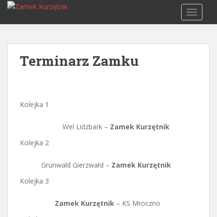
S
TOGGLE
k
i
p
t
Terminarz Zamku
o
m
a
i
Kolejka 1
n
c
Wel Lidzbark –
Zamek Kurzętnik
o
n
Kolejka 2
t
e
Grunwald Gierzwałd –
Zamek Kurzętnik
n
Kolejka 3
t
Zamek Kurzętnik
– KS Mroczno