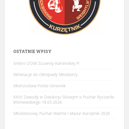
OSTATNIE WPISY
Srebro OOM Zuzanny Kamińskiej !!!
Eliminacje do Olimpiady Młodzieży
Mistrzostwa Polski Seniorek
XXXII Zawody w Dwuboju Siłowym o Puchar Ryszarda
Wiśniewskiego 18.05.2026
Młodzieżowy Puchar Warmii i Mazur Kurzętnik 2026